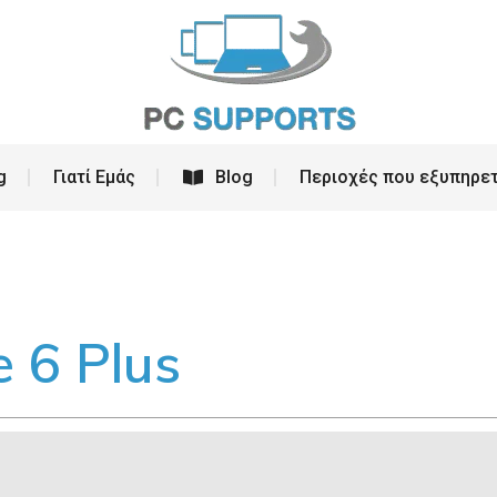
ρεσίες
PC Building
Γιατί Εμάς
Blog
g
Γιατί Εμάς
Blog
Περιοχές που εξυπηρε
 6 Plus