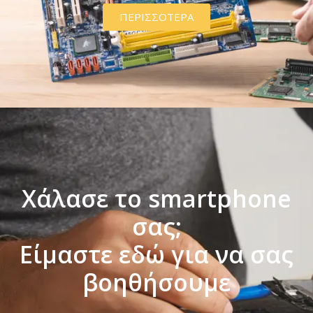
ΠΕΡΙΣΣΟΤΕΡΑ
Χάλασε το smartphone
σας;
Είμαστε εδώ για να σας
βοηθήσουμε