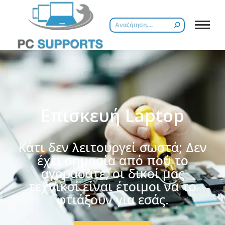
Επισκευή Laptop
Κάτι δεν λειτουργεί σωστά; Δεν
έχει σημασία από πού το
αγοράσατε, οι δικοί μας
τεχνικοί είναι έτοιμοι να το
φτιάξουν για εσάς.