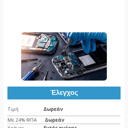
Έλεγχος
Τιμή
Δωρεάν
Με 24% ΦΠΑ
Δωρεάν
Χρόνος
Εντός ημέρας