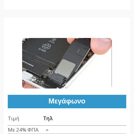
Μεγάφωνο
Τιμή
Τηλ
Με 24% ΦΠΑ
–