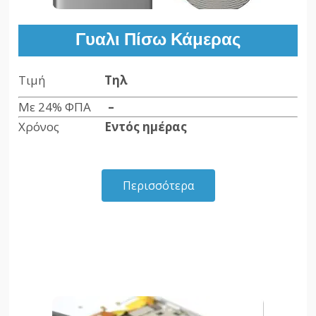
Γυαλι Πίσω Κάμερας
Τιμή
Τηλ
Με 24% ΦΠΑ
–
Χρόνος
Εντός ημέρας
Περισσότερα