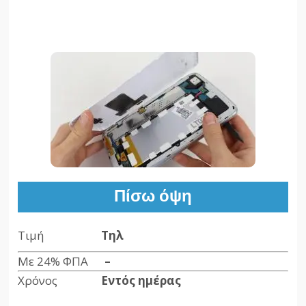
Πίσω όψη
Τιμή
Τηλ
Με 24% ΦΠΑ
–
Χρόνος
Εντός ημέρας