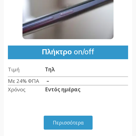
Πλήκτρο on/off
Τιμή
Τηλ
Με 24% ΦΠΑ
–
Χρόνος
Εντός ημέρας
Περισσότερα