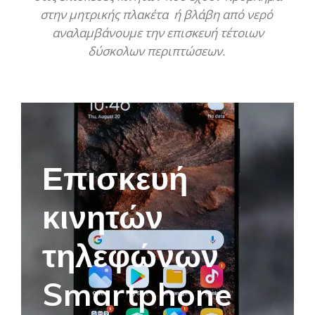
στην μητρικής πλακέτα ή βλάβη από νερό
αναλαμβάνουμε την επισκευή τέτοιων
δύσκολων περιπτώσεων.
Επισκευή
κινητών
τηλεφώνων
Smartphone