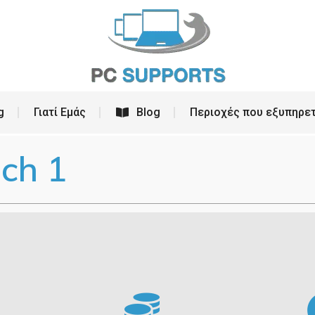
ρεσίες
PC Building
Γιατί Εμάς
Blog
g
Γιατί Εμάς
Blog
Περιοχές που εξυπηρε
ch 1