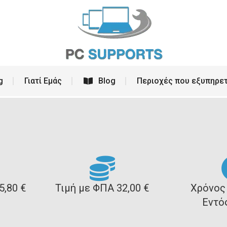
ρεσίες
PC Building
Γιατί Εμάς
Blog
g
Γιατί Εμάς
Blog
Περιοχές που εξυπηρε
5,80 €
Τιμή με ΦΠΑ 32,00 €
Χρόνος
Εντό