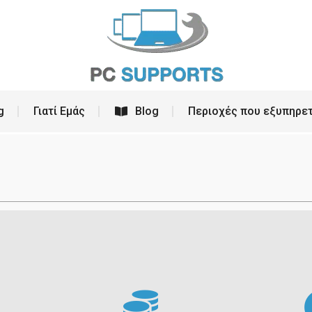
ρεσίες
PC Building
Γιατί Εμάς
Blog
g
Γιατί Εμάς
Blog
Περιοχές που εξυπηρε