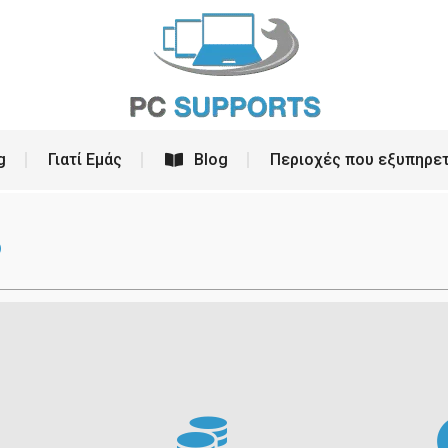
ρεσίες
PC Building
Γιατί Εμάς
Blog
g
Γιατί Εμάς
Blog
Περιοχές που εξυπηρε
8