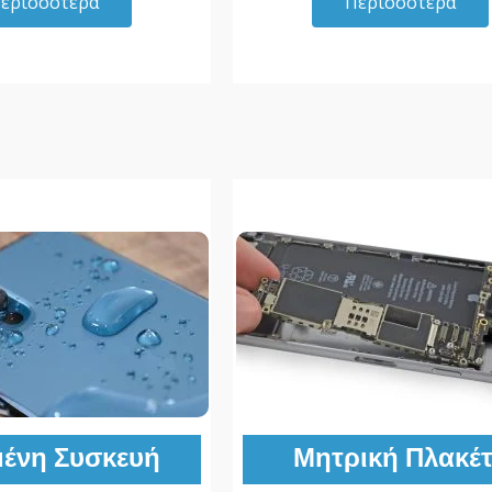
ερισσότερα
Περισσότερα
ένη Συσκευή
Μητρική Πλακέ