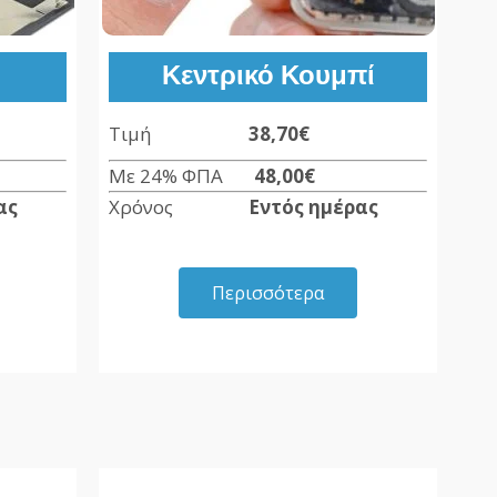
Κεντρικό Κουμπί
Τιμή
38,70€
Με 24% ΦΠΑ
48,00
€
ας
Χρόνος
Εντός ημέρας
Περισσότερα