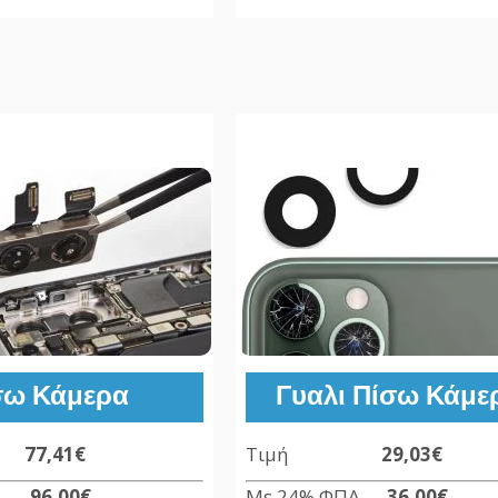
σω Κάμερα
Γυαλι Πίσω Κάμε
ή
77,41€
Τιμή
29,03€
ΦΠΑ
96,00
€
Με 24% ΦΠΑ
36,00€