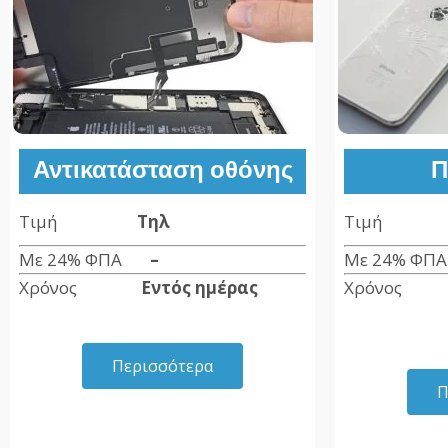
Αντικατάσταση οθόνης
Π
Τιμή
Τηλ
Τιμ
Με 24% ΦΠΑ
–
Με 24% Φ
Χρόνος
Εντός ημέρας
Χρόνο
Περισσότερα
Π