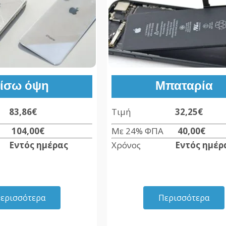
ίσω όψη
Μπαταρία
ή
83,86€
Τιμή
32,25€
ΠΑ
104,00€
Με 24% ΦΠΑ
40,00
€
ς
Εντός ημέρας
Χρόνος
Εντός ημέρ
ερισσότερα
Περισσότερα