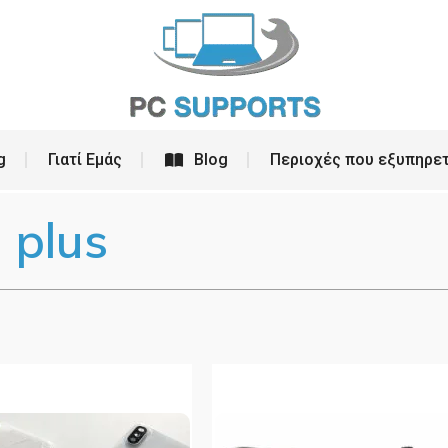
ρεσίες
PC Building
Γιατί Εμάς
Blog
g
Γιατί Εμάς
Blog
Περιοχές που εξυπηρε
 plus