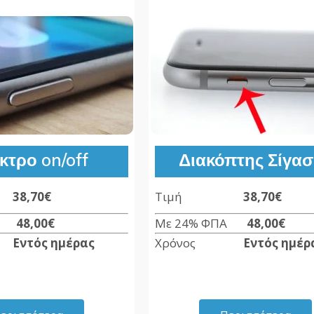
κτρο on/off
Διακόπτης Σίγα
ή
38,70€
Τιμή
38,70€
ΠΑ
48,00€
Με 24% ΦΠΑ
48,00
€
ς
Εντός ημέρας
Χρόνος
Εντός ημέρ