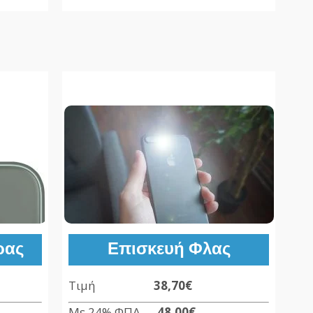
ρας
Επισκευή Φλας
Τιμή
38,70€
Με 24% ΦΠΑ
48,00€