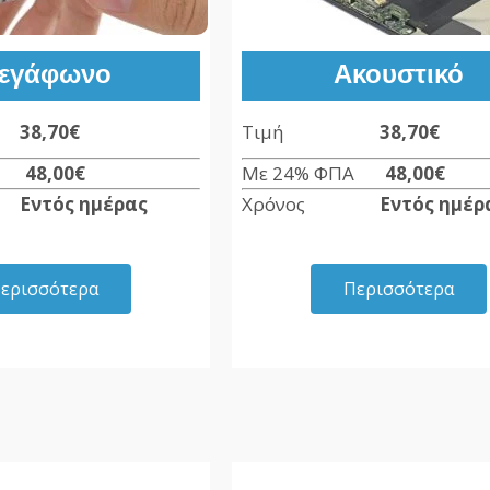
εγάφωνο
Ακουστικό
ή
38,70€
Τιμή
38,70€
ΠΑ
48,00€
Με 24% ΦΠΑ
48,00€
ς
Εντός ημέρας
Χρόνος
Εντός ημέρ
ερισσότερα
Περισσότερα