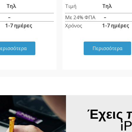
ή
Τηλ
Τιμή
Τηλ
ΠΑ
–
Με 24% ΦΠΑ
–
ς
1-7 ημέρες
Χρόνος
1-7 ημέρες
ερισσότερα
Περισσότερα
Έχεις 
i