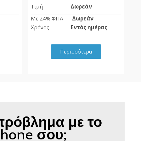
Τιμή
Δωρεάν
Με 24% ΦΠΑ
Δωρεάν
Χρόνος
Εντός ημέρας
Περισσότερα
πρόβλημα με το
Phone σου;