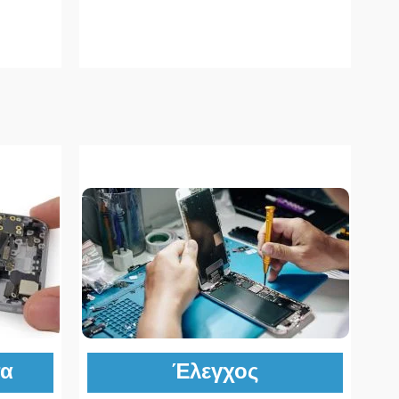
τα
Έλεγχος