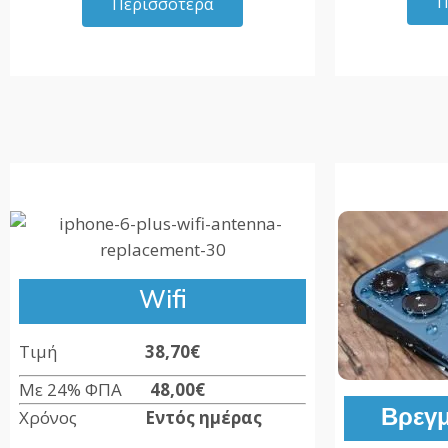
Π
Περισσότερα
Wifi
Τιμή
38,70€
Με 24% ΦΠΑ
48,00
€
Βρεγμ
Χρόνος
Εντός ημέρας