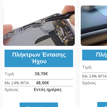
Πλήκτρων Έντασης
Πλή
Ήχου
Τιμ
Τιμή
38,70€
Με 24% Φ
Με 24% ΦΠΑ
48,00€
Χρόνο
Χρόνος
Εντός ημέρας