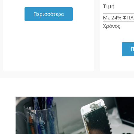
Τιμ
Περισσότερα
Με 24% Φ
Χρόνο
Π