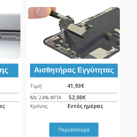
σης
Αισθητήρας Εγγύτητας
Τιμή
41,93€
Με 24% ΦΠΑ
52,00€
ας
Χρόνος
Εντός ημέρας
Περισσότερα