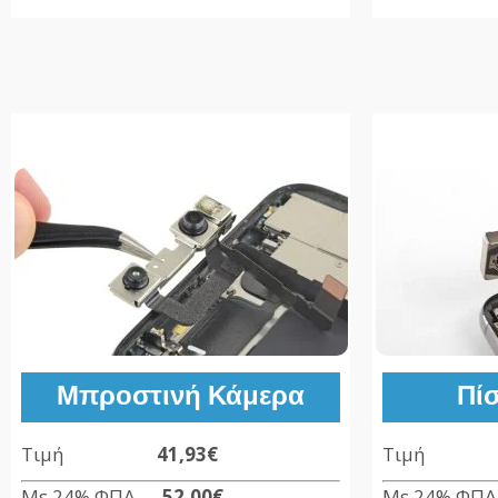
Μπροστινή Κάμερα
Πί
Τιμή
41,93€
Τιμ
Με 24% ΦΠΑ
52,00€
Με 24% 