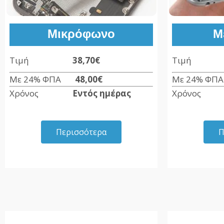
Μικρόφωνο
Μ
Τιμή
38,70€
Τιμ
Με 24% ΦΠΑ
48,00
€
Με 24% Φ
Χρόνος
Εντός ημέρας
Χρόνο
Περισσότερα
Π