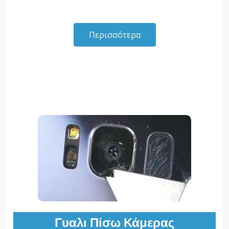
Περισσότερα
Γυαλι Πίσω Κάμερας