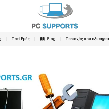
ρεσίες
PC Building
Γιατί Εμάς
Blog
g
Γιατί Εμάς
Blog
Περιοχές που εξυπηρε