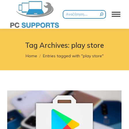
Search:
Tag Archives:
play store
You are here:
Home
Entries tagged with "play store"