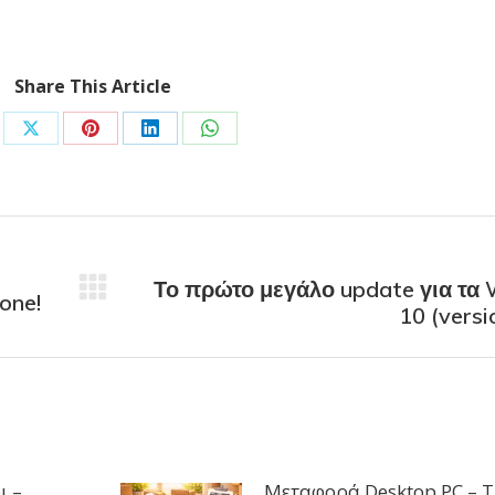
Share This Article
Το πρώτο μεγάλο update για τα
one!
10 (vers
ι –
Μεταφορά Desktop PC – Τι