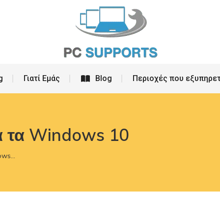
ρεσίες
PC Building
Γιατί Εμάς
Blog
g
Γιατί Εμάς
Blog
Περιοχές που εξυπηρε
 τα Windows 10
dows…