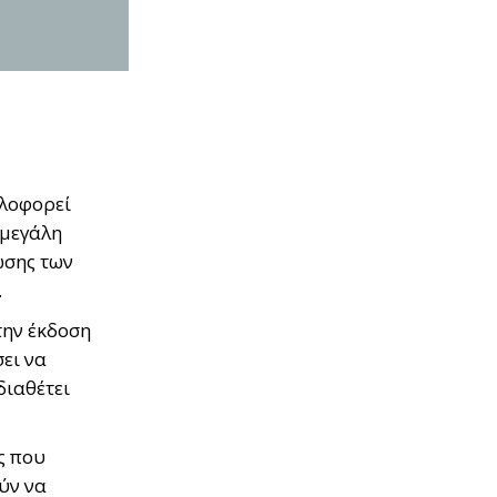
κλοφορεί
 μεγάλη
ωσης των
.
την έκδοση
ει να
διαθέτει
ς που
ύν να