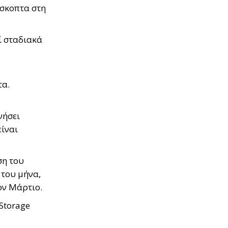
όσκοπτα στη
ί σταδιακά
τα.
νήσει
είναι
ση του
του μήνα,
ον Μάρτιο.
Storage