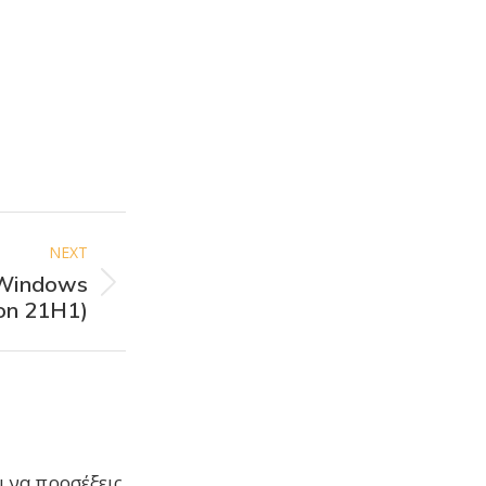
NEXT
 Windows
ion 21H1)
 να προσέξεις