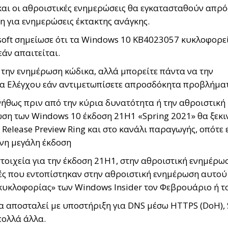
 και οι αθροιστικές ενημερώσεις θα εγκατασταθούν απρ
μη για ενημερώσεις έκτακτης ανάγκης.
osoft σημείωσε ότι τα Windows 10 KB4023057 κυκλοφορε
άν απαιτείται.
 την ενημέρωση κώδικα, αλλά μπορείτε πάντα να την
α Ελέγχου εάν αντιμετωπίσετε απροσδόκητα προβλήμα
ήθως πριν από την κύρια δυνατότητα ή την αθροιστική
ση των Windows 10 έκδοση 21H1 «Spring 2021» θα ξεκι
Release Preview Ring και στο κανάλι παραγωγής, οπότε 
ενη μεγάλη έκδοση
οιχεία για την έκδοση 21H1, στην αθροιστική ενημέρω
 που εντοπίστηκαν στην αθροιστική ενημέρωση αυτού 
κυκλοφορίας» των Windows Insider τον Φεβρουάριο ή τ
 αποσταλεί με υποστήριξη για DNS μέσω HTTPS (DoH), 
πολλά άλλα.