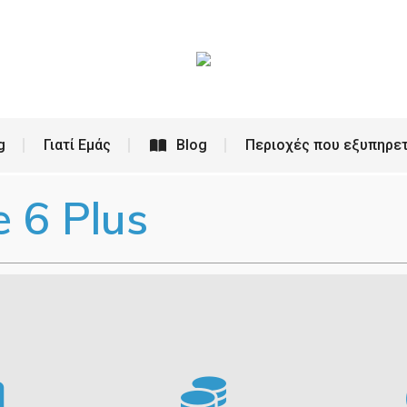
ρεσίες
PC Building
Γιατί Εμάς
Blog
g
Γιατί Εμάς
Blog
Περιοχές που εξυπηρε
 6 Plus