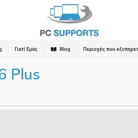
ρεσίες
PC Building
Γιατί Εμάς
Blog
g
Γιατί Εμάς
Blog
Περιοχές που εξυπηρε
6 Plus