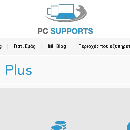
ρεσίες
PC Building
Γιατί Εμάς
Blog
g
Γιατί Εμάς
Blog
Περιοχές που εξυπηρε
 Plus