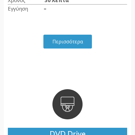
Χρόνος
30 λεπτά
Εγγύηση
–
Περισσότερα
DVD Drive