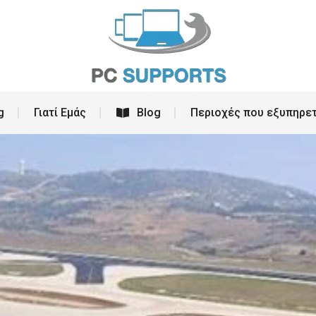
ρεσίες
PC Building
Γιατί Εμάς
Blog
g
Γιατί Εμάς
Blog
Περιοχές που εξυπηρε