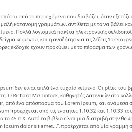
σπάται από το περιεχόμενο που διαβάζει, όταν εξετάζει
ομαλή κατανομή γραμμάτων, αντίθετα με το να βάλει καν
κείμενο. Πολλά λογισμικά πακέτα ηλεκτρονικής σελιδοπο
γμα κειμένου, και η αναζήτησ για τις λέξεις ‘lorem i
φορες εκδοχές έχουν προκύψει με το πέρασμα των χρόνω
psum δεν είναι απλά ένα τυχαίο κείμενο. Οι ρίζες του β
έτη. Ο Richard McClintock, καθηγητής Λατινικών στο κο
tetur, από ένα απόσπασμα του Lorem Ipsum, και ανάμεσα σ
m προέρχεται από τις ενότητες 1.10.32 και 1.10.33 το
ο το 45 π.Χ. Αυτό το βιβλίο είναι μία διατριβή στην θε
 ipsum dolor sit amet…”, προέρχεται από μία γραμμή στ