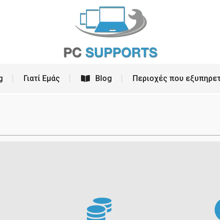
ρεσίες
PC Building
Γιατί Εμάς
Blog
g
Γιατί Εμάς
Blog
Περιοχές που εξυπηρε