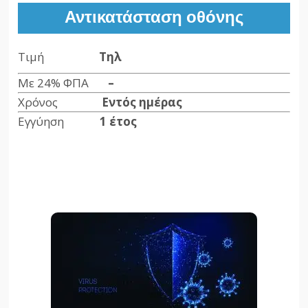
Αντικατάσταση οθόνης
Τιμή
Τηλ
Με 24% ΦΠΑ
–
Χρόνος
Εντός ημέρας
Εγγύηση
1 έτος