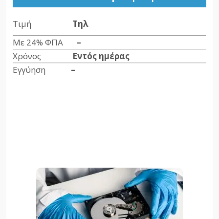
Τιμή
Tηλ
Με 24% ΦΠΑ
–
Χρόνος
Εντός ημέρας
Εγγύηση
–