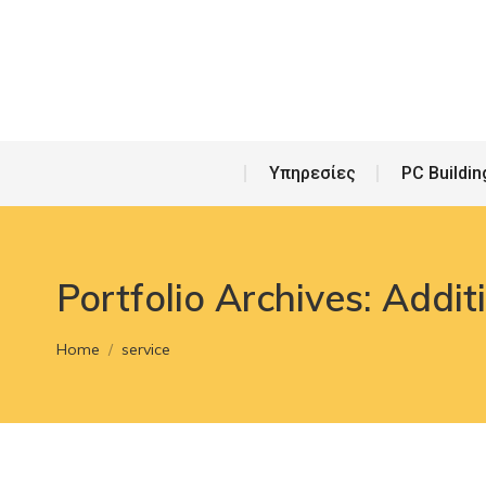
Υπη
Υπηρεσίες
PC Buildin
Portfolio Archives:
Additi
You are here:
Home
service