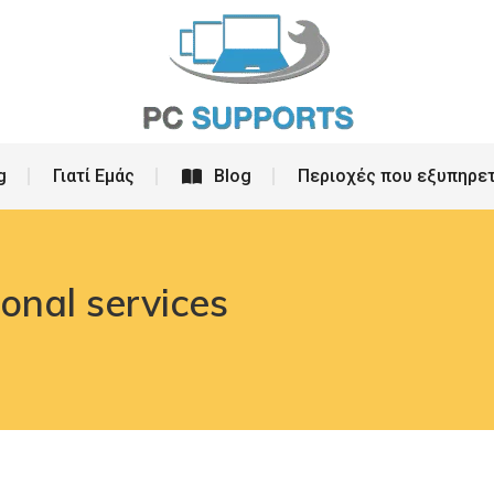
ρεσίες
PC Building
Γιατί Εμάς
Blog
g
Γιατί Εμάς
Blog
Περιοχές που εξυπηρε
onal services