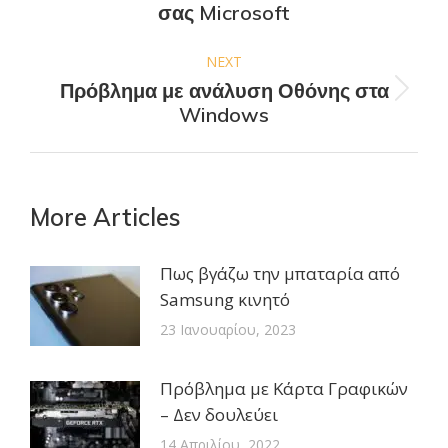
σας Microsoft
post:
NEXT
Πρόβλημα με ανάλυση Οθόνης στα
Next
Windows
post:
More Articles
Πως βγάζω την μπαταρία από
Samsung κινητό
23 Ιανουαρίου, 2023
Πρόβλημα με Κάρτα Γραφικών
– Δεν δουλεύει
14 Απριλίου, 2022