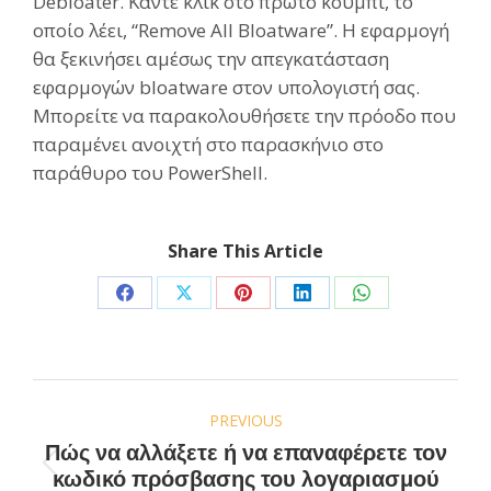
Debloater. Κάντε κλικ στο πρώτο κουμπί, το
οποίο λέει, “Remove All Bloatware”. Η εφαρμογή
θα ξεκινήσει αμέσως την απεγκατάσταση
εφαρμογών bloatware στον υπολογιστή σας.
Μπορείτε να παρακολουθήσετε την πρόοδο που
παραμένει ανοιχτή στο παρασκήνιο στο
παράθυρο του PowerShell.
Share This Article
Share
Share
Share
Share
Share
on
on
on
on
on
Facebook
X
Pinterest
LinkedIn
WhatsApp
Post
PREVIOUS
navigation
Πώς να αλλάξετε ή να επαναφέρετε τον
Previous
κωδικό πρόσβασης του λογαριασμού